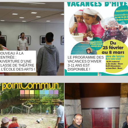
NOUVEAU À LA
RENTRÉE :
LE PROGRAMME DES
OUVERTURE D’UNE
VACANCES D’HIVER
CLASSE DE THÉÂTRE
3-11 ANS EST
 L’ÉCOLE DES ARTS !
DISPONIBLE !