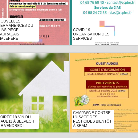
NOUVELLES
PERMANENCES DU
IAS PIÈGE
COVID-19 :
LAURAGAIS
ORGANISATION DES
MALEPÈRE
SERVICES
CAMPAGNE CONTRE
OIRÉE 18-VIN DU
L’USAGE DES
CAUE11 À BELPECH
PESTICIDES BIENTÔT
CE VENDREDI
À BRAM